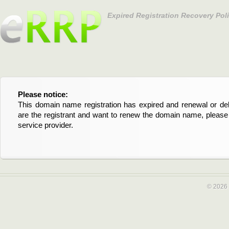
Expired Registration Recovery Pol
Please notice:
Bitte beachten Sie:
This domain name registration has expired and renewal or dele
Diese Domainregistrierung ist abgelaufen und die Verläng
are the registrant and want to renew the domain name, please 
Domain stehen an. Wenn Sie der Registrant sind und di
service provider.
verlängern möchten, kontaktieren Sie bitte Ihren Service-Provid
© 2026